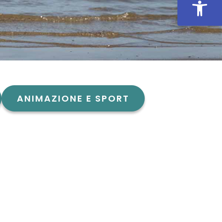
Apri la 
ANIMAZIONE E SPORT