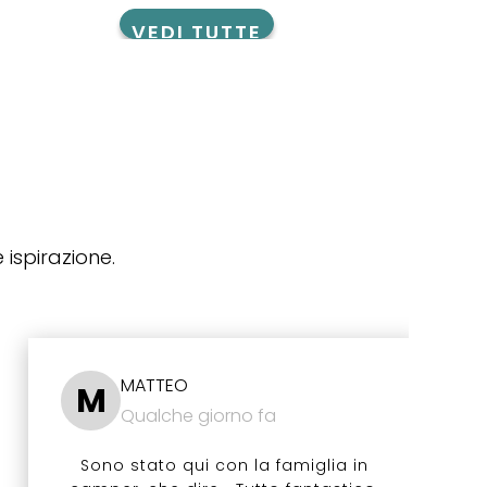
VEDI TUTTE
 ispirazione.
MATTEO
M
Qualche giorno fa
Sono stato qui con la famiglia in