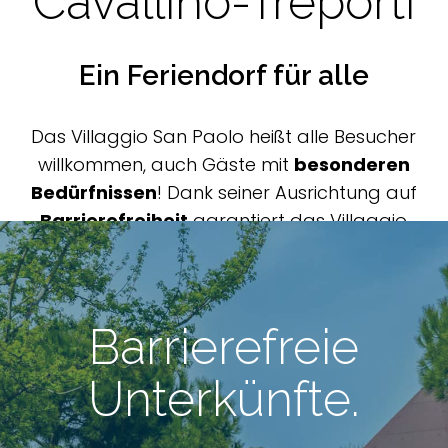
Cavallino-Treporti
Ein Feriendorf für alle
Das Villaggio San Paolo heißt alle Besucher
willkommen, auch Gäste mit
besonderen
Bedürfnissen
! Dank seiner Ausrichtung auf
Barrierefreiheit
garantiert das Villaggio
allen Gästen einen
ruhigen
und
behindertengerechten Urlaub
.
Barrierefreie
Unterkünfte.