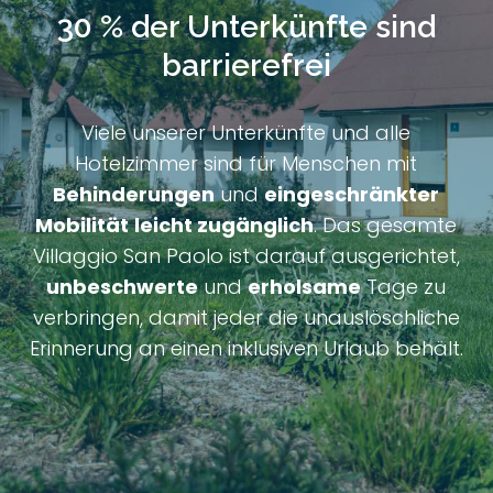
30 % der Unterkünfte sind
barrierefrei
Viele unserer Unterkünfte und alle
Hotelzimmer sind für Menschen mit
Behinderungen
und
eingeschränkter
Mobilität
leicht zugänglich
. Das gesamte
Villaggio San Paolo ist darauf ausgerichtet,
unbeschwerte
und
erholsame
Tage zu
verbringen, damit jeder die unauslöschliche
Erinnerung an einen inklusiven Urlaub behält.