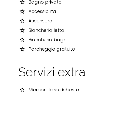
star
Bagno privato
star
Accessibilità
star
Ascensore
star
Biancheria letto
star
Biancheria bagno
star
Parcheggio gratuito
Servizi extra
star
Microonde su richiesta