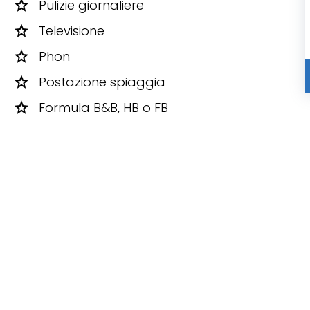
star
Pulizie giornaliere
star
Televisione
star
Phon
star
Postazione spiaggia
star
Formula B&B, HB o FB