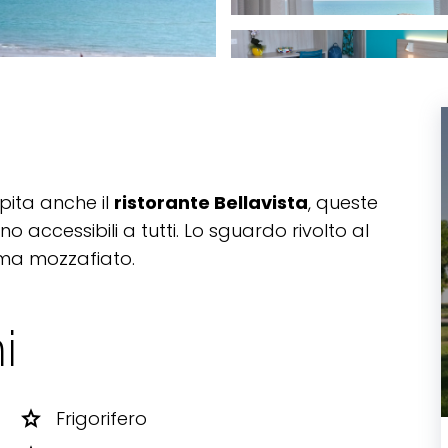
pita anche il
ristorante Bellavista
, queste
o accessibili a tutti. Lo sguardo rivolto al
ama mozzafiato.
i
star
Frigorifero