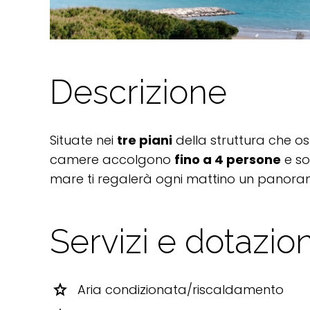
Descrizione
Situate nei
tre piani
della struttura che os
camere accolgono
fino a 4 persone
e son
mare ti regalerà ogni mattino un panor
Servizi e dotazion
star
Aria condizionata/riscaldamento