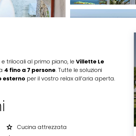
 e trilocali al primo piano, le
Villette Le
da
4 fino a 7 persone
. Tutte le soluzioni
o esterno
per il vostro relax all’aria aperta.
i
star
Cucina attrezzata