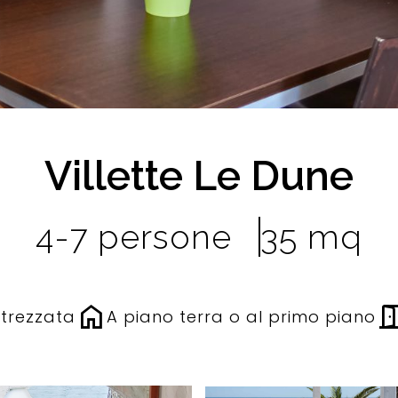
Villette Le Dune
4-7 persone
35 mq
home
door_o
trezzata
A piano terra o al primo piano