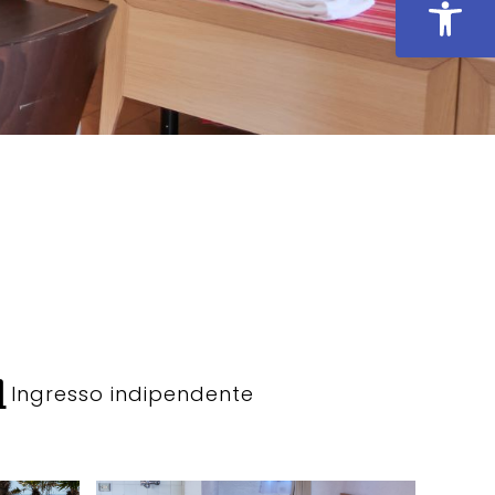
Apri la 
pen
Ingresso indipendente