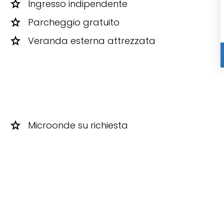
star
Ingresso indipendente
star
Parcheggio gratuito
star
Veranda esterna attrezzata
star
Microonde su richiesta