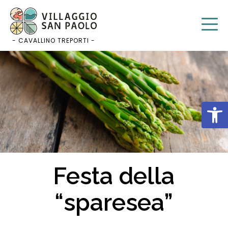
Salta
al
contenuto
- CAVALLINO TREPORTI -
Apri 
Festa della
“sparesea”