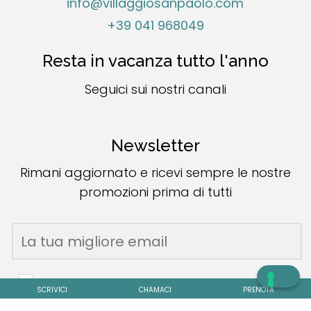
info@villaggiosanpaolo.com
+39 041 968049
Resta in vacanza tutto l'anno
Seguici sui nostri canali
Newsletter
Rimani aggiornato e ricevi sempre le nostre
promozioni prima di tutti
* Autorizzo il trattamento dei miei dati personali per
SCRIVICI
CHAMACI
PRENOTA
finalità di marketing ai sensi della Legge 196/03 e del