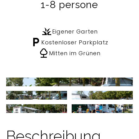
1-8 persone
grass
Eigener Garten
local_parking
Kostenloser Parkplatz
nature
Mitten im Grünen
Beschreibung