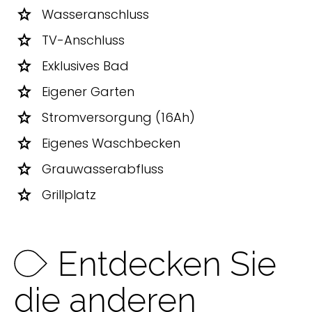
star
Wasseranschluss
star
TV-Anschluss
star
Exklusives Bad
star
Eigener Garten
star
Stromversorgung (16Ah)
star
Eigenes Waschbecken
star
Grauwasserabfluss
star
Grillplatz
Entdecken Sie
die anderen