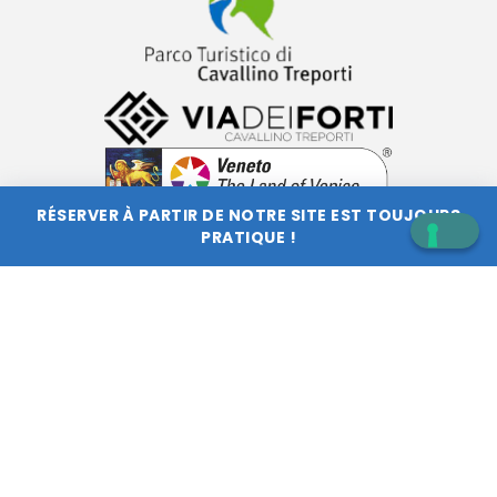
RÉSERVER À PARTIR DE NOTRE SITE EST TOUJOURS
PRATIQUE !
T.V.A. 00702680257 - CIN IT027044B7Q4B6B9FE -
Information d'entreprise
-
Privacy policy
-
Mettez à