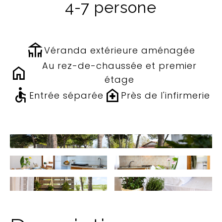
4-7 persone
deck
Véranda extérieure aménagée
Au rez-de-chaussée et premier
home
étage
accessible
home_health
Entrée séparée
Près de l'infirmerie