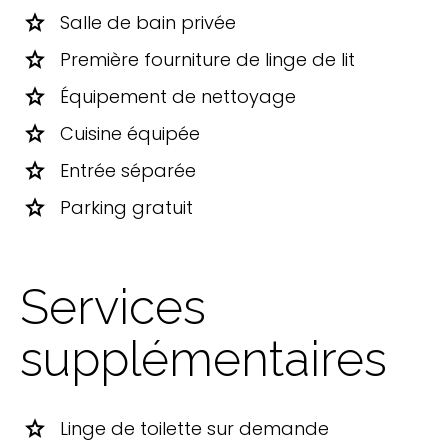
star
Salle de bain privée
star
Première fourniture de linge de lit
star
Équipement de nettoyage
star
Cuisine équipée
star
Entrée séparée
star
Parking gratuit
Services
supplémentaires
star
Linge de toilette sur demande