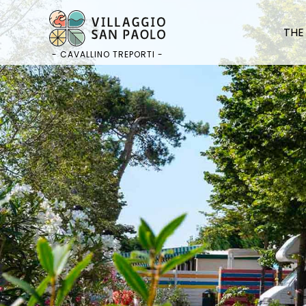
Skip
to
THE
content
- CAVALLINO TREPORTI -