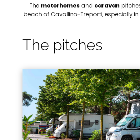
The
motorhomes
and
caravan
pitches
beach of Cavallino-Treporti, especially i
The pitches